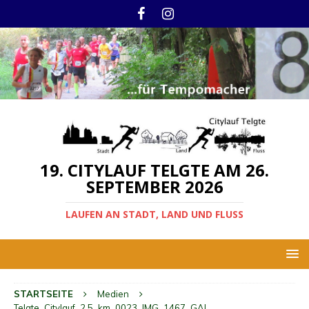
19. CITYLAUF TELGTE AM 26.
SEPTEMBER 2026
LAUFEN AN STADT, LAND UND FLUSS
STARTSEITE
Medien
Telgte_Citylauf_2,5_km_0023_IMG_1467_GAL