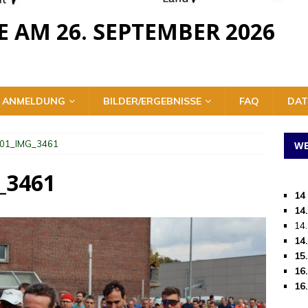
E AM 26. SEPTEMBER 2026
ANMELDUNG
BILDER/ERGEBNISSE
FAQ
DAT
01_IMG_3461
WE
_3461
14
14
14
14
15
16
16