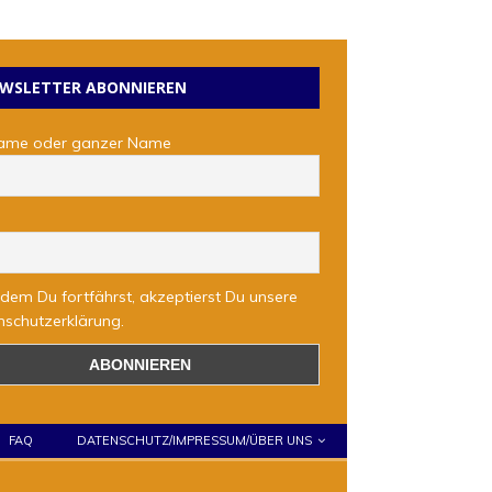
WSLETTER ABONNIEREN
ame oder ganzer Name
l
dem Du fortfährst, akzeptierst Du unsere
schutzerklärung.
FAQ
DATENSCHUTZ/IMPRESSUM/ÜBER UNS