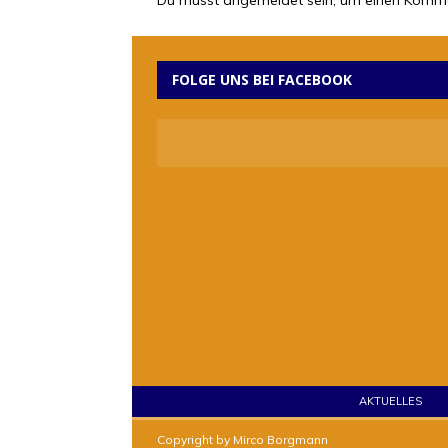
Du musst
angemeldet
sein, um einen Komm
FOLGE UNS BEI FACEBOOK
AKTUELLES
Copyright by Mirco Borgmann