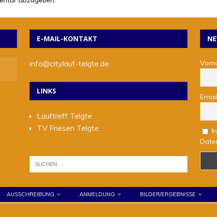
entar abzugeben.
E-MAIL-KONTAKT
NE
info@citylauf-telgte.de
Vorn
LINKS
Emai
Lauftreff Telgte
TV Friesen Telgte
In
Daten
AUSSCHREIBUNG
ANMELDUNG
BILDER/ERGEBNISSE