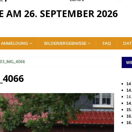
E AM 26. SEPTEMBER 2026
ANMELDUNG
BILDER/ERGEBNISSE
FAQ
DAT
03_IMG_4066
WE
_4066
14
14
14
14
15
16
16