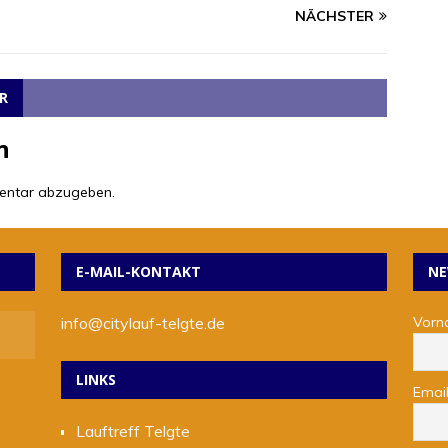
NÄCHSTER
R
n
entar abzugeben.
E-MAIL-KONTAKT
NE
info@citylauf-telgte.de
Vorn
LINKS
Emai
Lauftreff Telgte